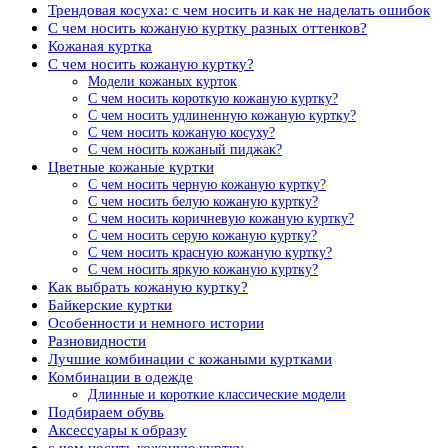
Трендовая косуха: с чем носить и как не наделать ошибок
С чем носить кожаную куртку разных оттенков?
Кожаная куртка
С чем носить кожаную куртку?
Модели кожаных курток
С чем носить короткую кожаную куртку?
С чем носить удлиненную кожаную куртку?
С чем носить кожаную косуху?
С чем носить кожаный пиджак?
Цветные кожаные куртки
С чем носить черную кожаную куртку?
С чем носить белую кожаную куртку?
С чем носить коричневую кожаную куртку?
С чем носить серую кожаную куртку?
С чем носить красную кожаную куртку?
С чем носить яркую кожаную куртку?
Как выбрать кожаную куртку?
Байкерские куртки
Особенности и немного истории
Разновидности
Лучшие комбинации с кожаными куртками
Комбинации в одежде
Длинные и короткие классические модели
Подбираем обувь
Аксессуары к образу
с чем носить кожаную куртку