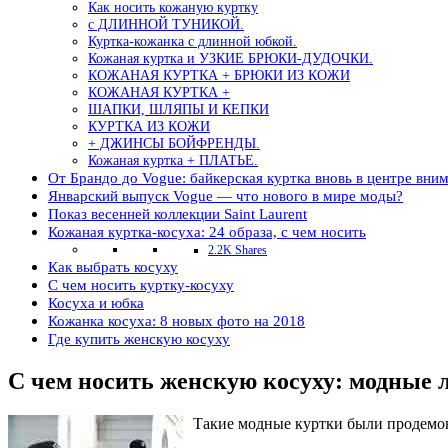
Как носить кожаную куртку
с ДЛИННОЙ ТУНИКОЙ.
Куртка-кожанка с длинной юбкой.
Кожаная куртка и УЗКИЕ БРЮКИ-ДУДОЧКИ.
КОЖАНАЯ КУРТКА + БРЮКИ ИЗ КОЖИ
КОЖАНАЯ КУРТКА +
ШАПКИ, ШЛЯПЫ И КЕПКИ
КУРТКА ИЗ КОЖИ
+ ДЖИНСЫ БОЙФРЕНДЫ.
Кожаная куртка + ПЛАТЬЕ.
От Брандо до Vogue: байкерская куртка вновь в центре вни
Январский выпуск Vogue — что нового в мире моды?
Показ весенней коллекции Saint Laurent
Кожаная куртка-косуха: 24 образа, с чем носить
2.2K Shares
Как выбрать косуху
С чем носить куртку-косуху
Косуха и юбка
Кожанка косуха: 8 новых фото на 2018
Где купить женскую косуху
С чем носить женскую косуху: модные 
Такие модные куртки были продемон