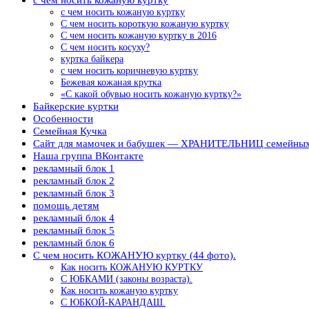
с чем носить кожаную куртку
С чем носить короткую кожаную куртку
С чем носить кожаную куртку в 2016
С чем носить косуху?
куртка байкера
с чем носить коричневую куртку
Бежевая кожаная крутка
«С какой обувью носить кожаную куртку?»
Байкерские куртки
Особенности
Семейная Кучка
Сайт для мамочек и бабушек — ХРАНИТЕЛЬНИЦ семейных
Наша группа ВКонтакте
рекламный блок 1
рекламный блок 2
рекламный блок 3
помощь детям
рекламный блок 4
рекламный блок 5
рекламный блок 6
С чем носить КОЖАНУЮ куртку (44 фото).
Как носить КОЖАНУЮ КУРТКУ
С ЮБКАМИ (законы возраста).
Как носить кожаную куртку
С ЮБКОЙ-КАРАНДАШ.