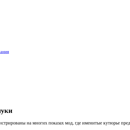
мания
луки
стрированы на многих показах мод, где именитые кутюрье пред