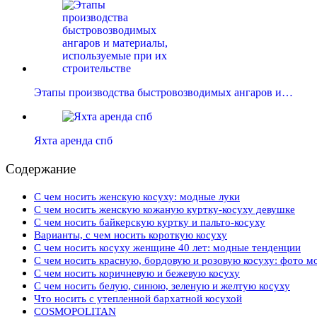
Этапы производства быстровозводимых ангаров и…
Яхта аренда спб
Содержание
С чем носить женскую косуху: модные луки
С чем носить женскую кожаную куртку-косуху девушке
С чем носить байкерскую куртку и пальто-косуху
Варианты, с чем носить короткую косуху
С чем носить косуху женщине 40 лет: модные тенденции
С чем носить красную, бордовую и розовую косуху: фото м
С чем носить коричневую и бежевую косуху
С чем носить белую, синюю, зеленую и желтую косуху
Что носить с утепленной бархатной косухой
COSMOPOLITAN