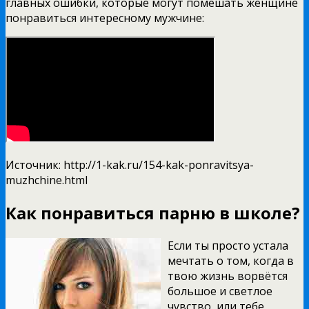
главных ошибки, которые могут помешать женщине
понравиться интересному мужчине:
Источник: http://1-kak.ru/154-kak-ponravitsya-
muzhchine.html
Как понравиться парню в школе?
Если ты просто устала
мечтать о том, когда в
твою жизнь ворвётся
большое и светлое
чувство, или тебе