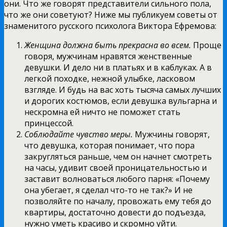
они. Что же говорят представители сильного пола,
что же они советуют? Ниже мы публикуем советы от
знаменитого русского психолога Виктора Ефремова:
Женщина должна быть прекрасна во всем.
Проще
говоря, мужчинам нравятся женственные
девушки. И дело ни в платьях и в каблуках. А в
легкой походке, нежной улыбке, ласковом
взгляде. И будь на вас хоть тысяча самых лучших
и дорогих костюмов, если девушка вульгарна и
нескромна ей ничто не поможет стать
принцессой.
Соблюдайте чувство меры.
Мужчины говорят,
что девушка, которая понимает, что пора
закругляться раньше, чем он начнет смотреть
на часы, удивит своей проницательностью и
заставит волноваться любого парня: «Почему
она убегает, я сделал что-то не так?» И не
позволяйте по началу, провожать ему тебя до
квартиры, достаточно довести до подъезда,
нужно уметь красиво и скромно уйти.