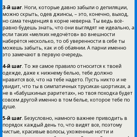
3-й шаг
. Ноги, которые давно забыли о депиляции,
можно скрыть, одев джинсы, – это, конечно, выход,
но сама тенденция в корне неверна. Ты ведь всё-
равно будешь знать, что они выглядят не идеально, а
если таких «мелких недочётов» во внешности
наберётся несколько, то об уверенности в себе ты
можешь забыть, как и об обаянии. А парни именно
это замечают в первую очередь.
4-й шаг
. То же самое правило относится к твоей
одежде, даже к нижнему белью, тебе должно
нравится всё, что на тебе надето. Пусть никто и не
увидит, что ты в симпатичных трусиках-шортиках, а
не в «бабушкиных раритетах», но твоя походка будет
совсем другой именно в том белье, которое тебе по
душе.
5-й шаг
. Безусловно, намного важнее приводить в
порядок каждый день то, что видят все, поэтому
чистые, красивые волосы, ухоженные ногти и