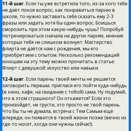
11-й шаг
. Если ты уже встретила того, из-за кого тебе
не даёт покоя вопрос, как понравиться парню в
школе, то нужно заставить себя сказать ему 2-3
фразы или задать хотя бы один вопрос. Боишься
сморозить при этом какую-нибудь чушь? Попробуй
потренироваться сначала на других парнях, мнение
которых тебя не слишком волнует. Мастерство
флирта не даётся нам с рождения, мы его
приобретаем с опытом. Несколько рекомендаций
юношам на эту тему можно прочитать в статье:
Флирт с девушкой: искусство или навыки.
12-й шаг
. Если парень твоей мечты не решается
заговорить первым, пригласи его пойти куда-нибудь
(в кино, кафе, на свидание с тобой) сама. Ну подумай,
что в этом страшного? Он откажется? Если это
произойдёт, не грусти, это просто не твой парень.
Что бы ты не думала, встреча с Тем Самым ещё
впереди, он появится в твоей жизни позже (вечно их
где-то носит, когда они нужны сейчас!).