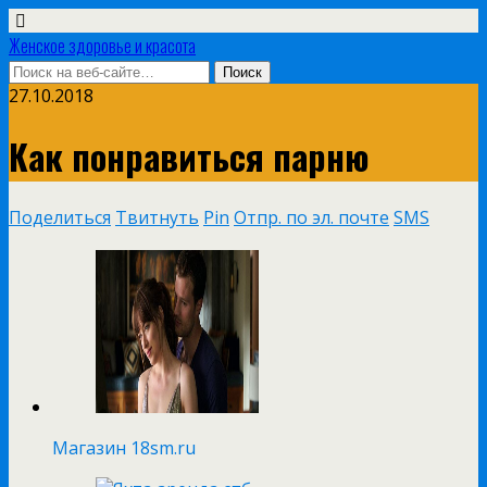
Женское здоровье и красота
27.10.2018
Как понравиться парню
Поделиться
Твитнуть
Pin
Отпр. по эл. почте
SMS
Магазин 18sm.ru