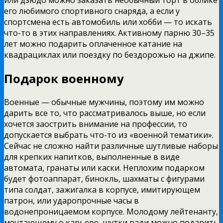
или дзюдо можно заказать необычный торт в облике
его любимого спортивного снаряда, а если у
спортсмена есть автомобиль или хобби — то искать
что-то в этих направлениях. Активному парню 30–35
лет можно подарить оплаченное катание на
квадрациклах или поездку по бездорожью на джипе.
Подарок военному
Военные — обычные мужчины, поэтому им можно
дарить все то, что рассматривалось выше, но если
хочется заострить внимание на профессии, то
допускается выбрать что-то из «военной тематики».
Сейчас не сложно найти различные шутливые наборы
для крепких напитков, выполненные в виде
автомата, гранаты или каски. Неплохим подарком
будет фотоаппарат, бинокль, шахматы с фигурами
типа солдат, зажигалка в корпусе, имитирующем
патрон, или ударопрочные часы в
водонепроницаемом корпусе. Молодому лейтенанту,
мечтающему о карьере, шутки ради можно подарить