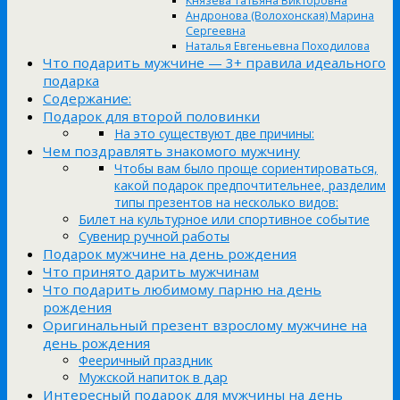
Князева Татьяна Викторовна
Андронова (Волохонская) Марина
Сергеевна
Наталья Евгеньевна Походилова
Что подарить мужчине — 3+ правила идеального
подарка
Содержание:
Подарок для второй половинки
На это существуют две причины:
Чем поздравлять знакомого мужчину
Чтобы вам было проще сориентироваться,
какой подарок предпочтительнее, разделим
типы презентов на несколько видов:
Билет на культурное или спортивное событие
Сувенир ручной работы
Подарок мужчине на день рождения
Что принято дарить мужчинам
Что подарить любимому парню на день
рождения
Оригинальный презент взрослому мужчине на
день рождения
Фееричный праздник
Мужской напиток в дар
Интересный подарок для мужчины на день