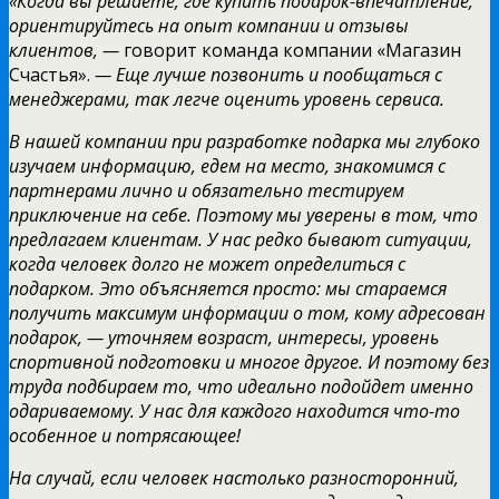
«Когда вы решаете, где купить подарок-впечатление,
ориентируйтесь на опыт компании и отзывы
клиентов, —
говорит команда компании «Магазин
Счастья».
— Еще лучше позвонить и пообщаться с
менеджерами, так легче оценить уровень сервиса.
В нашей компании при разработке подарка мы глубоко
изучаем информацию, едем на место, знакомимся с
партнерами лично и обязательно тестируем
приключение на себе. Поэтому мы уверены в том, что
предлагаем клиентам. У нас редко бывают ситуации,
когда человек долго не может определиться с
подарком. Это объясняется просто: мы стараемся
получить максимум информации о том, кому адресован
подарок, — уточняем возраст, интересы, уровень
спортивной подготовки и многое другое. И поэтому без
труда подбираем то, что идеально подойдет именно
одариваемому. У нас для каждого находится что-то
особенное и потрясающее!
На случай, если человек настолько разносторонний,