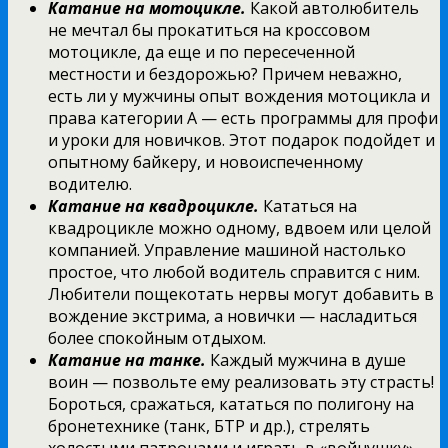
Катание на мотоцикле.
Какой автолюбитель
не мечтал бы прокатиться на кроссовом
мотоцикле, да еще и по пересеченной
местности и бездорожью? Причем неважно,
есть ли у мужчины опыт вождения мотоцикла и
права категории А — есть программы для профи
и уроки для новичков. Этот подарок подойдет и
опытному байкеру, и новоиспеченному
водителю.
Катание на квадроцикле.
Кататься на
квадроцикле можно одному, вдвоем или целой
компанией. Управление машиной настолько
простое, что любой водитель справится с ним.
Любители пощекотать нервы могут добавить в
вождение экстрима, а новички — насладиться
более спокойным отдыхом.
Катание на танке.
Каждый мужчина в душе
воин — позвольте ему реализовать эту страсть!
Бороться, сражаться, кататься по полигону на
бронетехнике (танк, БТР и др.), стрелять
холостыми патронами и играть в «войнушку»,