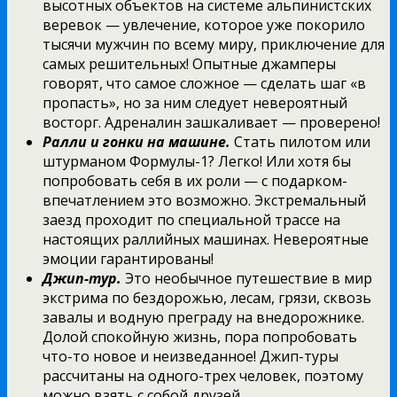
высотных объектов на системе альпинистских
веревок — увлечение, которое уже покорило
тысячи мужчин по всему миру, приключение для
самых решительных! Опытные джамперы
говорят, что самое сложное — сделать шаг «в
пропасть», но за ним следует невероятный
восторг. Адреналин зашкаливает — проверено!
Ралли и гонки на машине.
Стать пилотом или
штурманом Формулы-1? Легко! Или хотя бы
попробовать себя в их роли — с подарком-
впечатлением это возможно. Экстремальный
заезд проходит по специальной трассе на
настоящих раллийных машинах. Невероятные
эмоции гарантированы!
Джип-тур.
Это необычное путешествие в мир
экстрима по бездорожью, лесам, грязи, сквозь
завалы и водную преграду на внедорожнике.
Долой спокойную жизнь, пора попробовать
что-то новое и неизведанное! Джип-туры
рассчитаны на одного-трех человек, поэтому
можно взять с собой друзей.