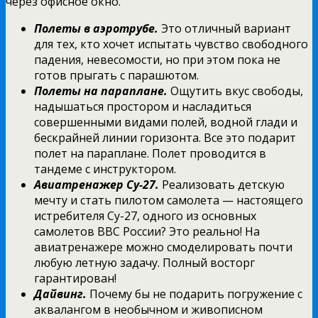
через офисное окно.
Полеты в аэротрубе.
Это отличный вариант
для тех, кто хочет испытать чувство свободного
падения, невесомости, но при этом пока не
готов прыгать с парашютом.
Полеты на параплане.
Ощутить вкус свободы,
надышаться простором и насладиться
совершенными видами полей, водной глади и
бескрайней линии горизонта. Все это подарит
полет на параплане. Полет проводится в
тандеме с инструктором.
Авиатренажер Су-27.
Реализовать детскую
мечту и стать пилотом самолета — настоящего
истребителя Су-27, одного из основных
самолетов ВВС России? Это реально! На
авиатренажере можно смоделировать почти
любую летную задачу. Полный восторг
гарантирован!
Дайвинг.
Почему бы не подарить погружение с
аквалангом в необычном и живописном