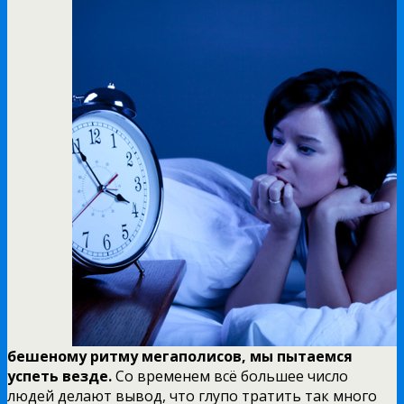
бешеному ритму мегаполисов, мы пытаемся
успеть везде.
Со временем всё большее число
людей делают вывод, что глупо тратить так много