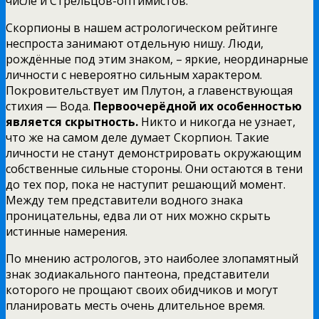
числе и Стрельцов-оптимистов.
Скорпионы в нашем астрологическом рейтинге
неспроста занимают отдельную нишу. Люди,
рождённые под этим знаком, – яркие, неординарные
личности с невероятно сильным характером.
Покровительствует им Плутон, а главенствующая
стихия — Вода.
Первоочерёдной их особенностью
является скрытность.
Никто и никогда не узнает,
что же на самом деле думает Скорпион. Такие
личности не станут демонстрировать окружающим
собственные сильные стороны. Они остаются в тени
до тех пор, пока не наступит решающий момент.
Между тем представители водного знака
проницательны, едва ли от них можно скрыть
истинные намерения.
По мнению астрологов, это наиболее злопамятный
знак зодиакального пантеона, представители
которого не прощают своих обидчиков и могут
планировать месть очень длительное время.