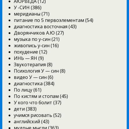
АЮРВЕДА (12)
У -СИН (386)
меридианы (71)
питание по 5 первоэлементам (54)
диагностика восточная (43)
Дворянчиков А.Ю (27)
музыка по у-син (21)
живопись у-син (16)
похудение (12)
ИНЬ — ЯН (9)
Звукотерапия (8)
Психология У — син (8)
видео У — син (6)
диагностика (384)
По лицу (61)
По кистям и стопам (45)
У кого что болит (37)
дети (383)
учимся рисовать (52)
английский (43)
мудрые мысли (363)