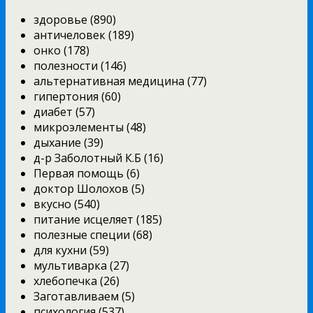
здоровье (890)
античеловек (189)
онко (178)
полезности (146)
альтернативная медицина (77)
гипертония (60)
диабет (57)
микроэлементы (48)
дыхание (39)
д-р Заболотный К.Б (16)
Первая помощь (6)
доктор Шолохов (5)
вкусно (540)
питание исцеляет (185)
полезные специи (68)
для кухни (59)
мультиварка (27)
хлебопечка (26)
Заготавливаем (5)
психология (537)