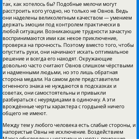
так, как хотелось бы? Подобные мелочи могут
расстроить кого угодно, но только не Овнов. Ведь
они наделены великолепным качеством — умением
держать эмоции под контролем практически в
любой ситуации. Возникающие трудности зачастую
воспринимаются ими как некое приключение,
проверка на прочность. Поэтому вместо того, чтобы
опустить руки, они начинают искать оптимальное
решение и всегда его находят. Окружающие
довольно часто считают Овнов слишком чёрствыми
и надменными людьми, но это лишь обратная
сторона медали. На самом деле представители
огненного знака не нуждаются в подсказках и
советах, они самостоятельны и привыкли
разбираться с неурядицами в одиночку. А эти
врождённые черты характера с гордыней ничего
общего не имеют.
Между тем у любого человека есть слабые стороны, и
напористые Овны не исключение. Воздействием
Марса обусловлены негативные черты, присущие