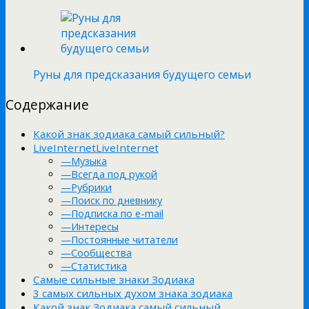
Руны для предсказания будущего семьи
Содержание
Какой знак зодиака самый сильный?
LiveInternetLiveInternet
—Музыка
—Всегда под рукой
—Рубрики
—Поиск по дневнику
—Подписка по e-mail
—Интересы
—Постоянные читатели
—Сообщества
—Статистика
Самые сильные знаки Зодиака
3 самых сильных духом знака зодиака
Какой знак Зодиака самый сильный